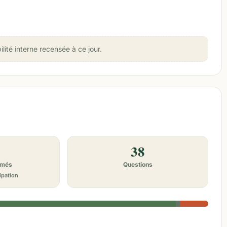
té interne recensée à ce jour.
38
imés
Questions
ipation