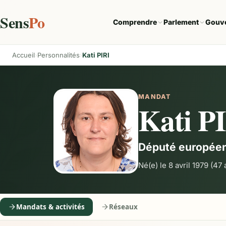
Sens
Po
Comprendre
Parlement
Gouv
Accueil
Personnalités
Kati PIRI
MANDAT
Kati P
Député europée
Né(e) le 8 avril 1979
(47 
Mandats & activités
Réseaux