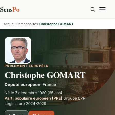
Sens
Po
Accueil
Personnalités
Christophe GOMART
PARLEMENT EUROPÉEN
Christophe GOMART
Député européen
·
France
Né le 7 décembre 1960
(65 ans)
·
Parti populaire européen (PPE)
·
Groupe
EPP
·
Législature 2024-2029