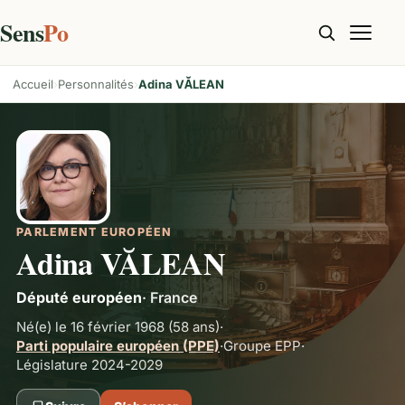
Sens
Po
Accueil
Personnalités
Adina VĂLEAN
PARLEMENT EUROPÉEN
Adina VĂLEAN
Député européen
·
France
Né(e) le 16 février 1968
(58 ans)
·
Parti populaire européen (PPE)
·
Groupe
EPP
·
Législature 2024-2029