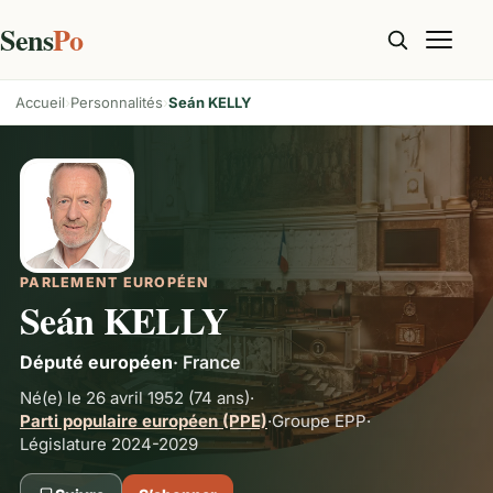
Sens
Po
Accueil
Personnalités
Seán KELLY
PARLEMENT EUROPÉEN
Seán KELLY
Député européen
·
France
Né(e) le 26 avril 1952
(74 ans)
·
Parti populaire européen (PPE)
·
Groupe
EPP
·
Législature 2024-2029