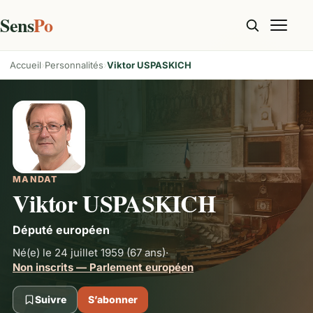
Sens
Po
Accueil
Personnalités
Viktor USPASKICH
MANDAT
Viktor USPASKICH
Député européen
Né(e) le 24 juillet 1959
(67 ans)
·
Non inscrits — Parlement européen
Suivre
S’abonner