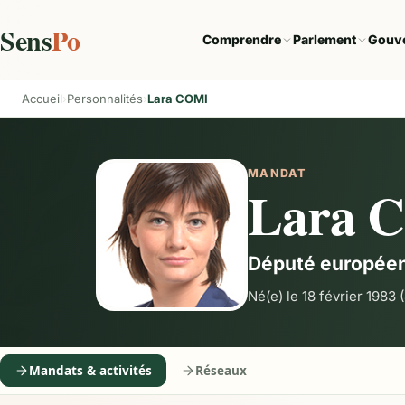
Sens
Po
Comprendre
Parlement
Gouv
Accueil
Personnalités
Lara COMI
MANDAT
Lara 
Député europée
Né(e) le 18 février 1983
(
Mandats & activités
Réseaux