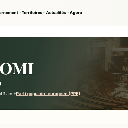
ernement
Territoires
Actualités
Agora
COMI
n
43 ans)
·
Parti populaire européen (PPE)