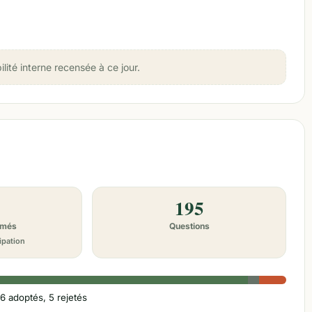
té interne recensée à ce jour.
195
imés
Questions
ipation
6 adoptés, 5 rejetés