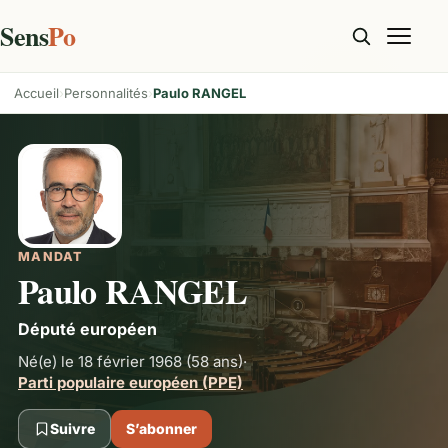
Sens
Po
Accueil
Personnalités
Paulo RANGEL
MANDAT
Paulo RANGEL
Député européen
Né(e) le 18 février 1968
(58 ans)
·
Parti populaire européen (PPE)
Suivre
S’abonner