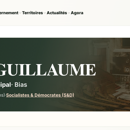
ernement
Territoires
Actualités
Agora
e GUILLAUME
ipal
·
Bias
ns)
·
Socialistes & Démocrates (S&D)