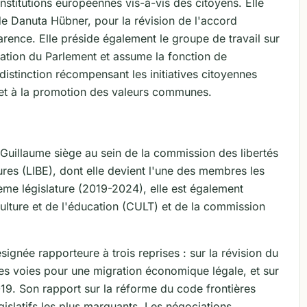
 institutions européennes vis-à-vis des citoyens. Elle
de Danuta Hübner, pour la révision de l'accord
sparence. Elle préside également le groupe de travail sur
cation du Parlement et assume la fonction de
istinction récompensant les initiatives citoyennes
 et à la promotion des valeurs communes.
 Guillaume siège au sein de la commission des libertés
ieures (LIBE), dont elle devient l'une des membres les
ème législature (2019-2024), elle est également
ulture et de l'éducation (CULT) et de la commission
signée rapporteure à trois reprises : sur la révision du
es voies pour une migration économique légale, et sur
19. Son rapport sur la réforme du code frontières
islatifs les plus marquants. Les négociations,