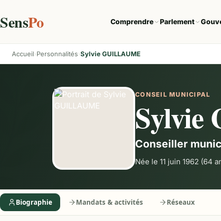
Sens
Po
Comprendre
Parlement
Gouv
Accueil
Personnalités
Sylvie GUILLAUME
CONSEIL MUNICIPAL
Sylvi
Conseiller munic
Née le 11 juin 1962
(64 a
Biographie
Mandats & activités
Réseaux