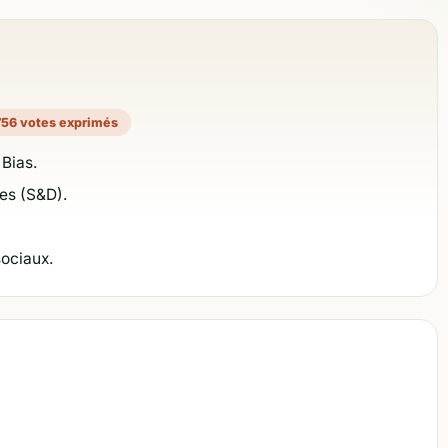
756 votes exprimés
 Bias.
es (S&D).
sociaux.