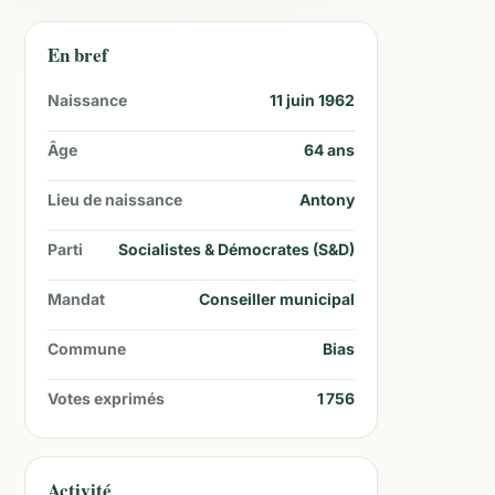
En bref
Naissance
11 juin 1962
Âge
64
ans
Lieu de naissance
Antony
Parti
Socialistes & Démocrates (S&D)
Mandat
Conseiller municipal
Commune
Bias
Votes exprimés
1 756
Activité