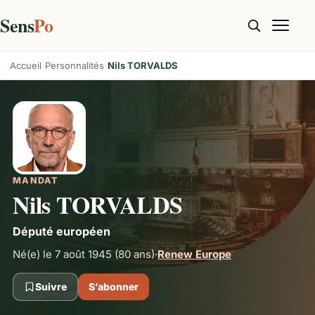
Sens
Po
Accueil
Personnalités
Nils TORVALDS
MANDAT
Nils TORVALDS
Député européen
Né(e) le 7 août 1945
(80 ans)
·
Renew Europe
Suivre
S’abonner