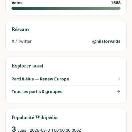
Votes
1 568
Réseaux
X / Twitter
@
nilstorvalds
Explorer aussi
Parti & élus —
Renew Europe
Tous les partis & groupes
Popularité Wikipédia
3
vues
· 2026-08-01T00:00:00.000Z