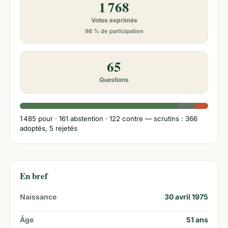
1 768
Votes exprimés
98 % de participation
65
Questions
1 485
pour ·
161
abstention ·
122
contre
— scrutins : 366
adoptés, 5 rejetés
En bref
Naissance
30 avril 1975
Âge
51
ans