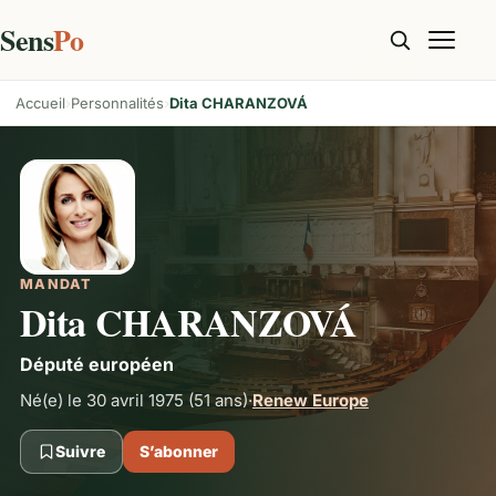
Sens
Po
Accueil
Personnalités
Dita CHARANZOVÁ
MANDAT
Dita CHARANZOVÁ
Député européen
Né(e) le 30 avril 1975
(51 ans)
·
Renew Europe
Suivre
S’abonner