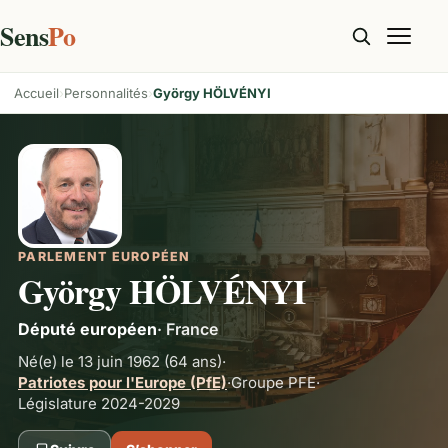
Sens
Po
Accueil
Personnalités
György HÖLVÉNYI
PARLEMENT EUROPÉEN
György HÖLVÉNYI
Député européen
·
France
Né(e) le 13 juin 1962
(64 ans)
·
Patriotes pour l'Europe (PfE)
·
Groupe
PFE
·
Législature 2024-2029