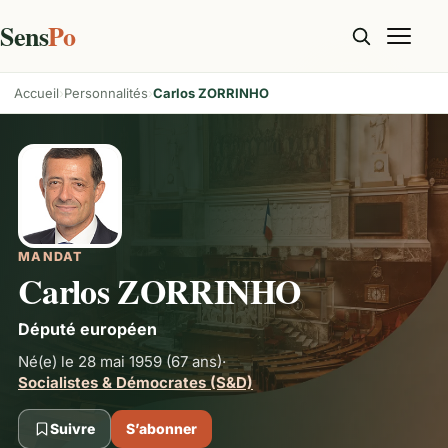
Sens
Po
Accueil
Personnalités
Carlos ZORRINHO
MANDAT
Carlos ZORRINHO
Député européen
Né(e) le 28 mai 1959
(67 ans)
·
Socialistes & Démocrates (S&D)
Suivre
S’abonner