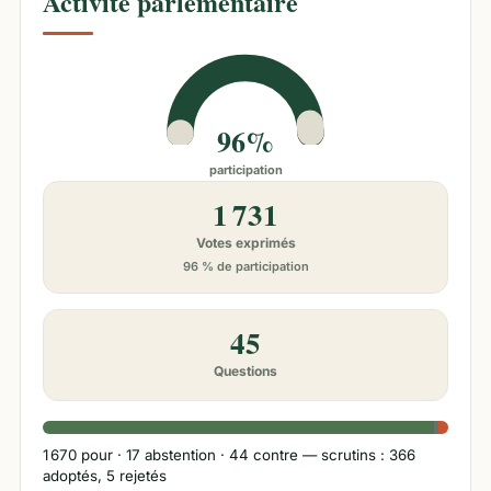
Activité parlementaire
96%
participation
1 731
Votes exprimés
96 % de participation
45
Questions
1 670
pour ·
17
abstention ·
44
contre
— scrutins : 366
adoptés, 5 rejetés