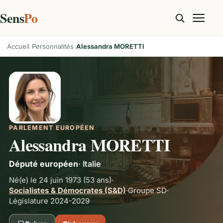
Sens
Po
Accueil
Personnalités
Alessandra MORETTI
PARLEMENT EUROPÉEN
Alessandra MORETTI
Député européen
·
Italie
Né(e) le 24 juin 1973
(53 ans)
·
Socialistes & Démocrates (S&D)
·
Groupe
SD
·
Législature 2024-2029