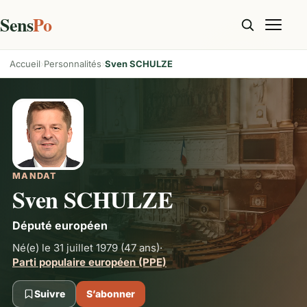
Sens
Po
Accueil
Personnalités
Sven SCHULZE
MANDAT
Sven SCHULZE
Député européen
Né(e) le 31 juillet 1979
(47 ans)
·
Parti populaire européen (PPE)
Suivre
S’abonner