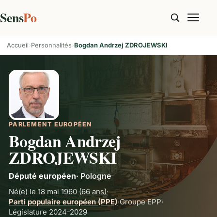
Sens
Po
Accueil
Personnalités
Bogdan Andrzej ZDROJEWSKI
PARLEMENT EUROPÉEN
Bogdan Andrzej
ZDROJEWSKI
Député européen
·
Pologne
Né(e) le 18 mai 1960
(66 ans)
·
Parti populaire européen (PPE)
·
Groupe
EPP
·
Législature 2024-2029