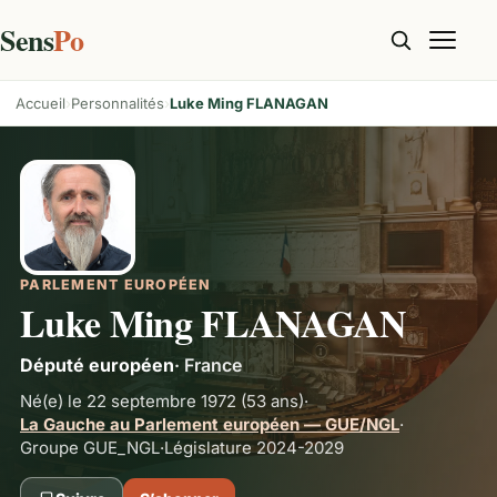
Sens
Po
Accueil
Personnalités
Luke Ming FLANAGAN
PARLEMENT EUROPÉEN
Luke Ming FLANAGAN
Député européen
·
France
Né(e) le 22 septembre 1972
(53 ans)
·
La Gauche au Parlement européen — GUE/NGL
·
Groupe
GUE_NGL
·
Législature 2024-2029