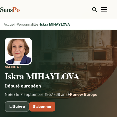
Sens
Po
Accueil
Personnalités
Iskra MIHAYLOVA
MANDAT
Iskra MIHAYLOVA
Député européen
Né(e) le 7 septembre 1957
(68 ans)
·
Renew Europe
Suivre
S’abonner