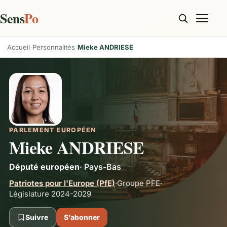
Sens
Po
Accueil
Personnalités
Mieke ANDRIESE
PARLEMENT EUROPÉEN
Mieke ANDRIESE
Député européen
·
Pays-Bas
Patriotes pour l'Europe (PfE)
·
Groupe
PFE
·
Législature 2024-2029
Suivre
S’abonner