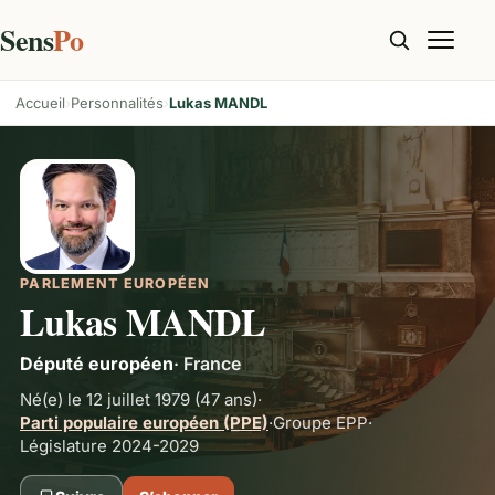
Sens
Po
Accueil
Personnalités
Lukas MANDL
PARLEMENT EUROPÉEN
Lukas MANDL
Député européen
·
France
Né(e) le 12 juillet 1979
(47 ans)
·
Parti populaire européen (PPE)
·
Groupe
EPP
·
Législature 2024-2029