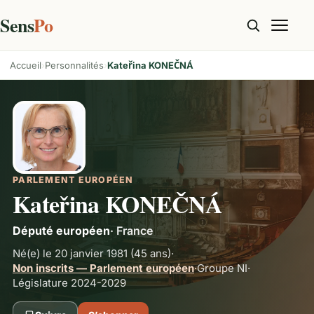
Sens
Po
Accueil
Personnalités
Kateřina KONEČNÁ
PARLEMENT EUROPÉEN
Kateřina KONEČNÁ
Député européen
·
France
Né(e) le 20 janvier 1981
(45 ans)
·
Non inscrits — Parlement européen
·
Groupe
NI
·
Législature 2024-2029