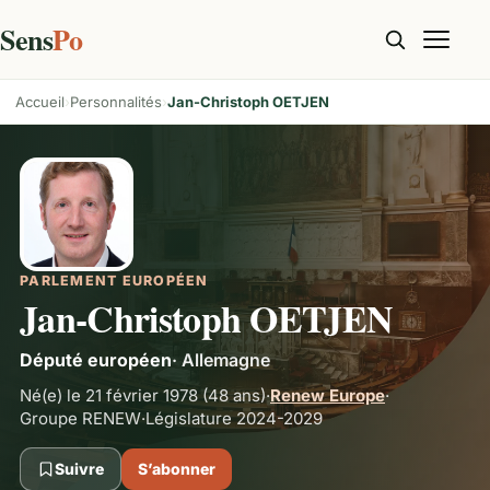
Sens
Po
Accueil
Personnalités
Jan-Christoph OETJEN
PARLEMENT EUROPÉEN
Jan-Christoph OETJEN
Député européen
·
Allemagne
Né(e) le 21 février 1978
(48 ans)
·
Renew Europe
·
Groupe
RENEW
·
Législature 2024-2029
Suivre
S’abonner