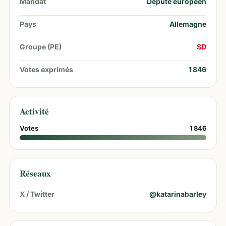
Mandat
Député européen
Pays
Allemagne
Groupe (PE)
SD
Votes exprimés
1 846
Activité
Votes
1 846
Réseaux
X / Twitter
@
katarinabarley