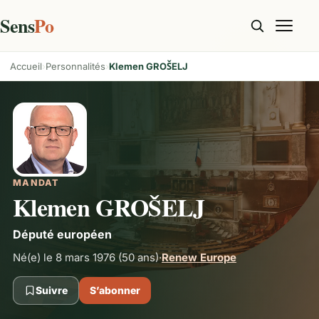
Sens
Po
Accueil
Personnalités
Klemen GROŠELJ
MANDAT
Klemen GROŠELJ
Député européen
Né(e) le 8 mars 1976
(50 ans)
·
Renew Europe
Suivre
S’abonner