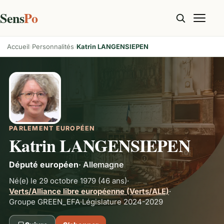
Sens
Po
Accueil
Personnalités
Katrin LANGENSIEPEN
PARLEMENT EUROPÉEN
Katrin LANGENSIEPEN
Député européen
·
Allemagne
Né(e) le 29 octobre 1979
(46 ans)
·
Verts/Alliance libre européenne (Verts/ALE)
·
Groupe
GREEN_EFA
·
Législature 2024-2029