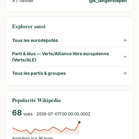
X / Twitter
@
k_langensiepen
Explorer aussi
Tous les eurodéputés
Parti & élus —
Verts/Alliance libre européenne
(Verts/ALE)
Tous les partis & groupes
Popularité Wikipédia
68
vues
· 2026-07-01T00:00:00.000Z
évolution sur
16
mois