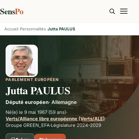
Sens
Po
Accueil
Personnalités
Jutta PAULUS
PARLEMENT EUROPÉEN
Jutta PAULUS
Député européen
·
Allemagne
Né(e) le 9 mai 1967
(59 ans)
·
Verts/Alliance libre européenne (Verts/ALE)
·
Groupe
GREEN_EFA
·
Législature 2024-2029