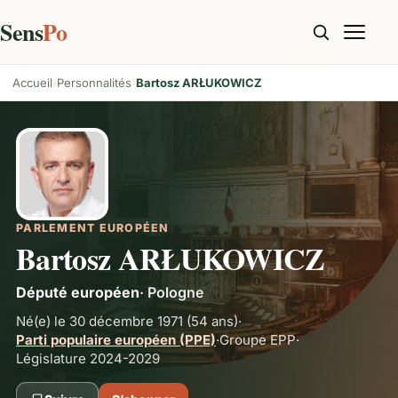
Sens
Po
Accueil
Personnalités
Bartosz ARŁUKOWICZ
PARLEMENT EUROPÉEN
Bartosz ARŁUKOWICZ
Député européen
·
Pologne
Né(e) le 30 décembre 1971
(54 ans)
·
Parti populaire européen (PPE)
·
Groupe
EPP
·
Législature 2024-2029