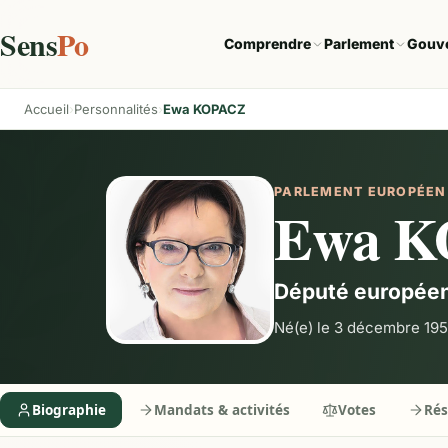
Sens
Po
Comprendre
Parlement
Gouv
Accueil
Personnalités
Ewa KOPACZ
PARLEMENT EUROPÉEN
Ewa 
Député europée
Né(e) le 3 décembre 19
Biographie
Mandats & activités
Votes
Ré