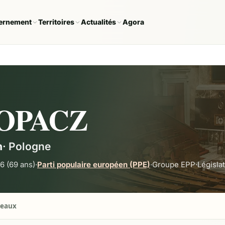
ernement
Territoires
Actualités
Agora
KOPACZ
n
·
Pologne
56
(69 ans)
·
Parti populaire européen (PPE)
·
Groupe
EPP
·
Législa
seaux