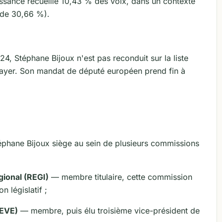
aissance recueille 10,43 % des voix, dans un contexte
n de 30,66 %).
4, Stéphane Bijoux n'est pas reconduit sur la liste
Hayer. Son mandat de député européen prend fin à
.
phane Bijoux siège au sein de plusieurs commissions
ional (REGI)
— membre titulaire, cette commission
n législatif ;
EVE)
— membre, puis élu troisième vice-président de