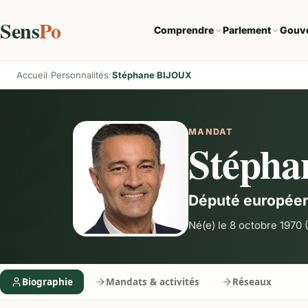
Sens
Po
Comprendre
Parlement
Gouv
Accueil
Personnalités
Stéphane BIJOUX
MANDAT
Stéph
Député europée
Né(e) le 8 octobre 1970
(
Biographie
Mandats & activités
Réseaux