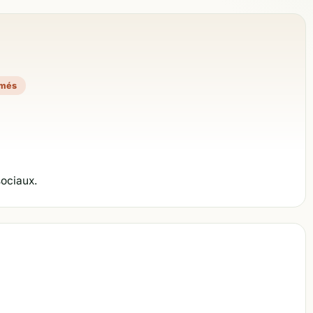
imés
sociaux.