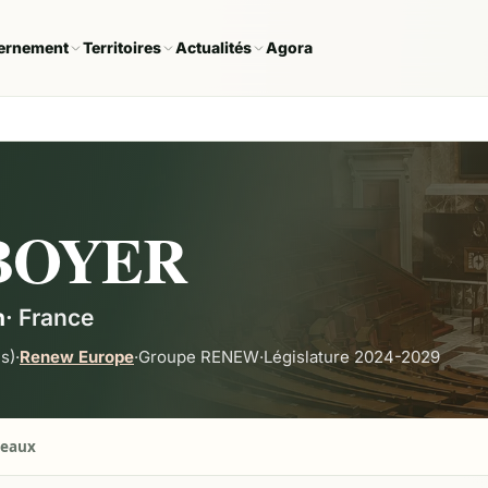
ernement
Territoires
Actualités
Agora
 BOYER
n
·
France
s)
·
Renew Europe
·
Groupe
RENEW
·
Législature 2024-2029
seaux