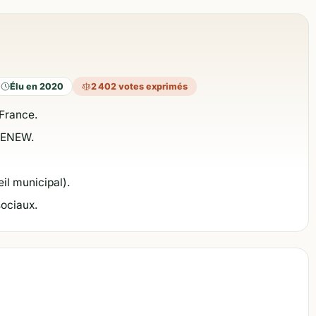
Élu en 2020
2 402 votes exprimés
France.
 RENEW.
il municipal).
sociaux.