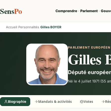
Sens
Po
Comprendre
Parlement
Gouv
Accueil
Personnalités
Gilles BOYER
PARLEMENT EUROPÉEN
Gilles
Député europée
Né le 4 juillet 1971
(55 an
Biographie
Mandats & activités
Votes
Ré