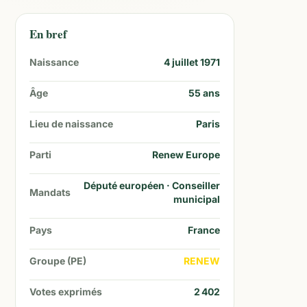
En bref
Naissance
4 juillet 1971
Âge
55
ans
Lieu de naissance
Paris
Parti
Renew Europe
Député européen · Conseiller
Mandats
municipal
Pays
France
Groupe (PE)
RENEW
Votes exprimés
2 402