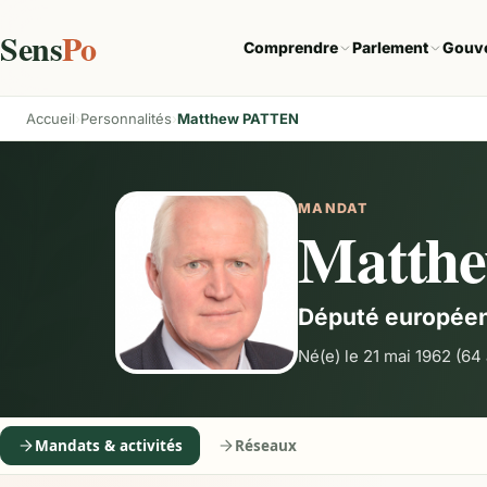
Sens
Po
Comprendre
Parlement
Gouv
Accueil
Personnalités
Matthew PATTEN
MANDAT
Matth
Député europée
Né(e) le 21 mai 1962
(64 
Mandats & activités
Réseaux