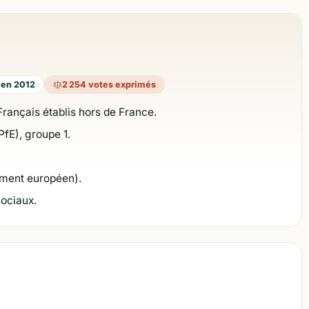
 en 2012
2 254 votes exprimés
Français établis hors de France.
PfE), groupe 1.
ement européen).
sociaux.