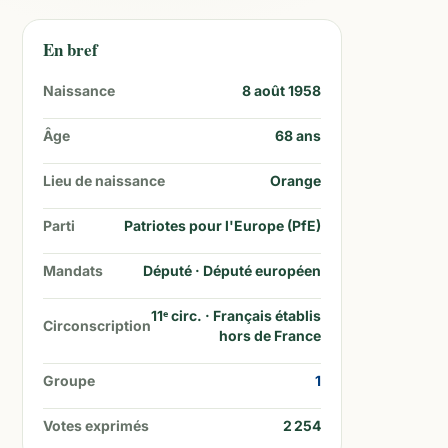
En bref
Naissance
8 août 1958
Âge
68
ans
Lieu de naissance
Orange
Parti
Patriotes pour l'Europe (PfE)
Mandats
Député · Député européen
11ᵉ circ. · Français établis
Circonscription
hors de France
Groupe
1
Votes exprimés
2 254