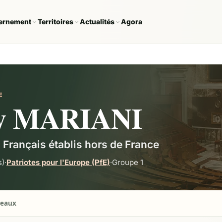
ernement
Territoires
Actualités
Agora
E
ry MARIANI
 · Français établis hors de France
s)
·
Patriotes pour l'Europe (PfE)
·
Groupe
1
seaux