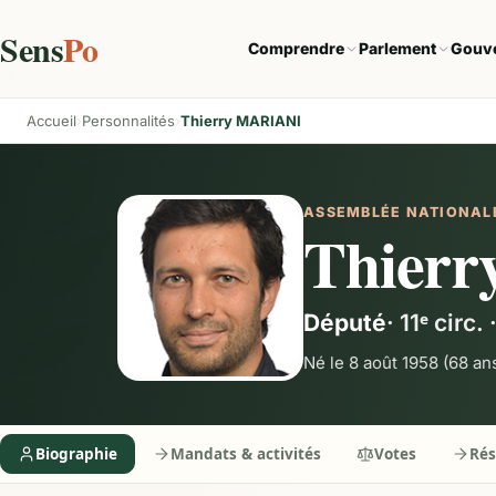
Sens
Po
Comprendre
Parlement
Gouv
Accueil
Personnalités
Thierry MARIANI
ASSEMBLÉE NATIONAL
Thier
Député
·
11ᵉ circ.
Né le 8 août 1958
(68 an
Biographie
Mandats & activités
Votes
Ré