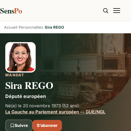
Sens
Po
Accueil
Personnalités
Sira REGO
MANDAT
Sira REGO
Député européen
Né(e) le 20 novembre 1973
(52 ans)
·
La Gauche au Parlement européen — GUE/NGL
Suivre
S’abonner