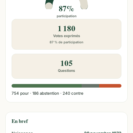
87%
participation
1 180
Votes exprimés
87 % de participation
105
Questions
754
pour ·
186
abstention ·
240
contre
En bref