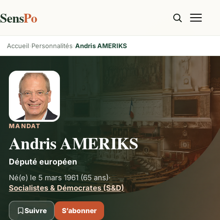
Sens
Po
Accueil
Personnalités
Andris AMERIKS
MANDAT
Andris AMERIKS
Député européen
Né(e) le 5 mars 1961
(65 ans)
·
Socialistes & Démocrates (S&D)
Suivre
S’abonner