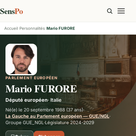
Sens
Po
Accueil
Personnalités
Mario FURORE
PARLEMENT EUROPÉEN
Mario FURORE
Député européen
·
Italie
Né(e) le 20 septembre 1988
(37 ans)
·
La Gauche au Parlement européen — GUE/NGL
·
Groupe
GUE_NGL
·
Législature 2024-2029