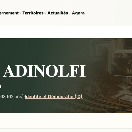
ernement
Territoires
Actualités
Agora
o ADINOLFI
n
963
(62 ans)
·
Identité et Démocratie (ID)