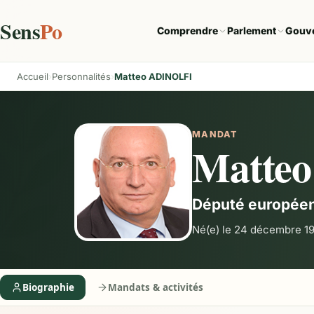
Sens
Po
Comprendre
Parlement
Gouv
Accueil
Personnalités
Matteo ADINOLFI
MANDAT
Matte
Député europée
Né(e) le 24 décembre 1
Biographie
Mandats & activités