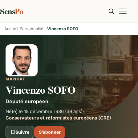
Sens
Po
Accueil
Personnalités
Vincenzo SOFO
MANDAT
Vincenzo SOFO
Député européen
Né(e) le 18 décembre 1986
(39 ans)
·
Conservateurs et réformistes européens (CRE)
Suivre
S’abonner