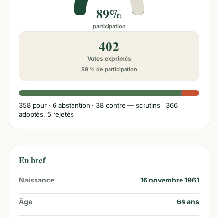
89%
participation
402
Votes exprimés
89 % de participation
358
pour ·
6
abstention ·
38
contre
— scrutins : 366
adoptés, 5 rejetés
En bref
Naissance
16 novembre 1961
Âge
64
ans