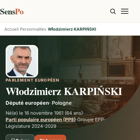
Sens
Po
Accueil
Personnalités
Włodzimierz KARPIŃSKI
PARLEMENT EUROPÉEN
Włodzimierz KARPIŃSKI
Député européen
·
Pologne
Né(e) le 16 novembre 1961
(64 ans)
·
Parti populaire européen (PPE)
·
Groupe
EPP
·
Législature 2024-2029