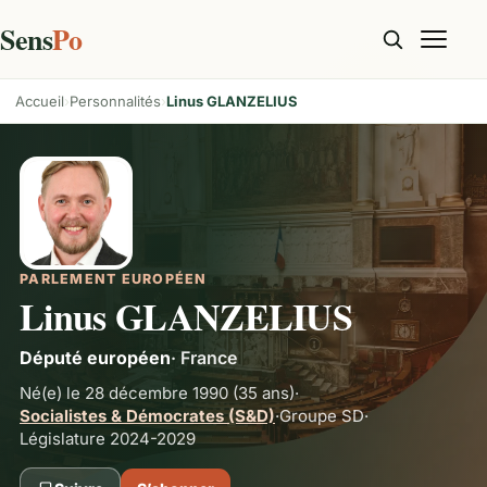
Sens
Po
Accueil
Personnalités
Linus GLANZELIUS
PARLEMENT EUROPÉEN
Linus GLANZELIUS
Député européen
·
France
Né(e) le 28 décembre 1990
(35 ans)
·
Socialistes & Démocrates (S&D)
·
Groupe
SD
·
Législature 2024-2029