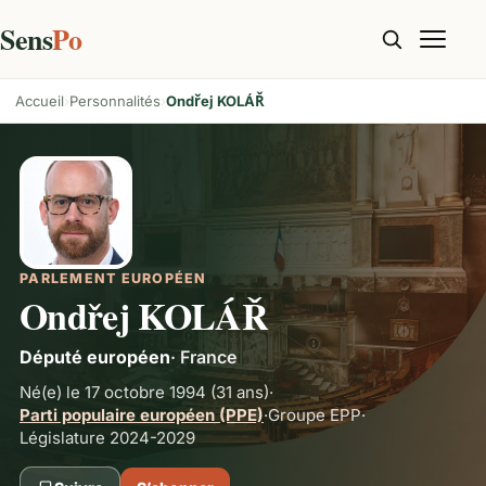
Sens
Po
Accueil
Personnalités
Ondřej KOLÁŘ
PARLEMENT EUROPÉEN
Ondřej KOLÁŘ
Député européen
·
France
Né(e) le 17 octobre 1994
(31 ans)
·
Parti populaire européen (PPE)
·
Groupe
EPP
·
Législature 2024-2029