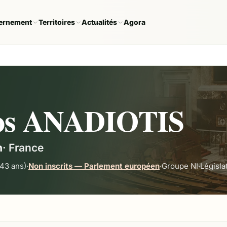
ernement
Territoires
Actualités
Agora
aos ANADIOTIS
n
·
France
43 ans)
·
Non inscrits — Parlement européen
·
Groupe
NI
·
Législ