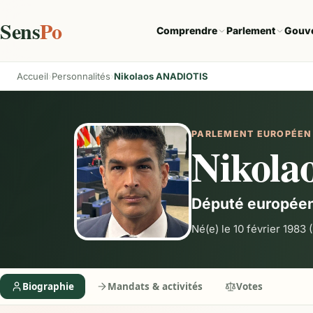
Sens
Po
Comprendre
Parlement
Gouv
Accueil
Personnalités
Nikolaos ANADIOTIS
PARLEMENT EUROPÉEN
Nikol
Député europée
Né(e) le 10 février 1983
(
Biographie
Mandats & activités
Votes