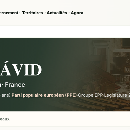
ernement
Territoires
Actualités
Agora
DÁVID
n
·
France
 ans)
·
Parti populaire européen (PPE)
·
Groupe
EPP
·
Législature
seaux