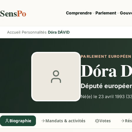
Sens
Po
Comprendre
Parlement
Gouv
Accueil
Personnalités
Dóra DÁVID
PARLEMENT EUROPÉEN
Dóra 
Député europée
Né(e) le 23 avril 1993
(33
Biographie
Mandats & activités
Votes
Ré