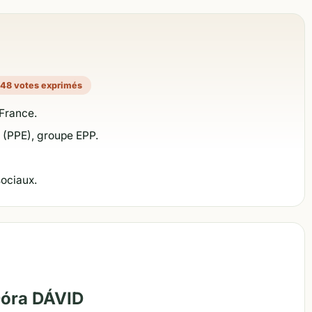
48 votes exprimés
France.
n (PPE), groupe EPP.
sociaux.
Dóra DÁVID