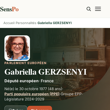
Sens
Po
Accueil
Personnalités
Gabriella GERZSENYI
PARLEMENT EUROPÉEN
Gabriella GERZSENYI
Député européen
·
France
Né(e) le 30 octobre 1977
(48 ans)
·
Parti populaire européen (PPE)
·
Groupe
EPP
·
Législature 2024-2029