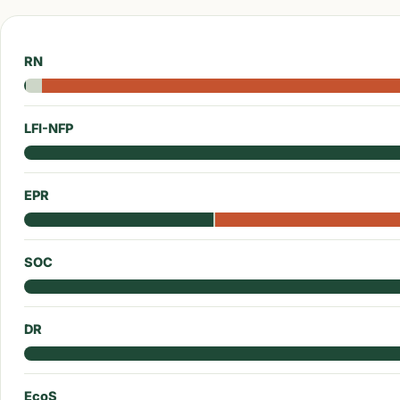
RN
LFI-NFP
EPR
SOC
DR
EcoS