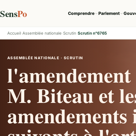
Sens
Po
Comprendre
Parlement
Gouv
Accueil
Assemblée nationale
Scrutin
Scrutin n°6765
ASSEMBLÉE NATIONALE · SCRUTIN
l'amendement 
M. Biteau et le
amendements i
suivants à l'ar