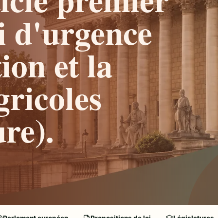
oi d'urgence
ion et la
gricoles
re).