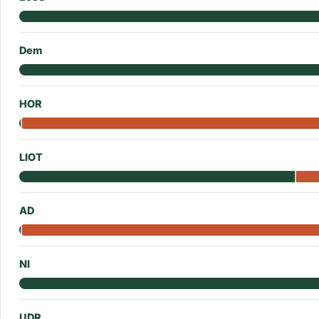
Dem
HOR
LIOT
AD
NI
UDR