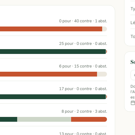
Ty
0
pour ·
40
contre ·
1
abst.
Lé
To
25
pour ·
0
contre ·
0
abst.
S
6
pour ·
15
contre ·
0
abst.
Do
17
pour ·
0
contre ·
0
abst.
l'
es
8
pour ·
2
contre ·
3
abst.
13
pour ·
0
contre ·
0
abst.