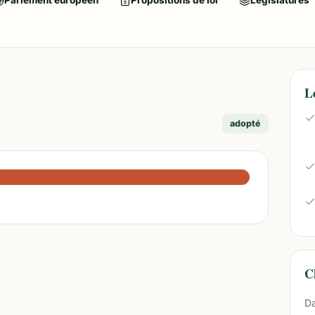
Parlement européen
Propositions de loi
Législatures
L
adopté
Ch
Da