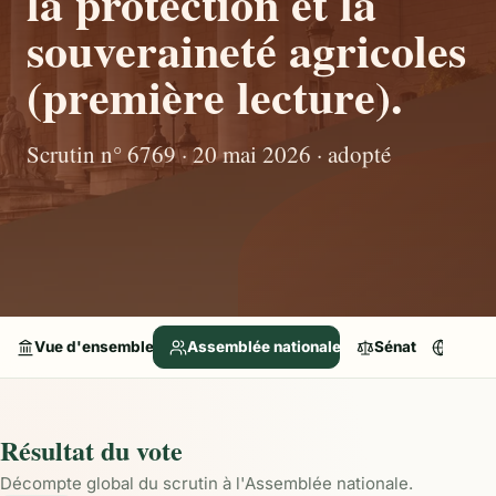
la protection et la
souveraineté agricoles
(première lecture).
Scrutin n° 6769 · 20 mai 2026 · adopté
Vue d'ensemble
Assemblée nationale
Sénat
Parle
Résultat du vote
Décompte global du scrutin à l'Assemblée nationale.