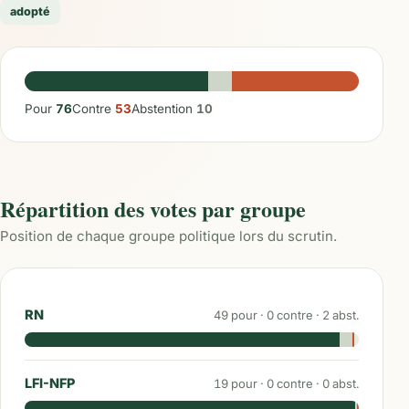
adopté
Pour
76
Contre
53
Abstention
10
Répartition des votes par groupe
Position de chaque groupe politique lors du scrutin.
RN
49
pour ·
0
contre ·
2
abst.
LFI-NFP
19
pour ·
0
contre ·
0
abst.