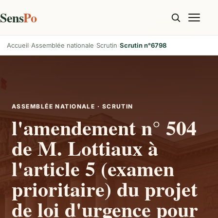
Sens
Po
Accueil
Assemblée nationale
Scrutin
Scrutin n°6798
ASSEMBLÉE NATIONALE · SCRUTIN
l'amendement n° 504
de M. Lottiaux à
l'article 5 (examen
prioritaire) du projet
de loi d'urgence pour