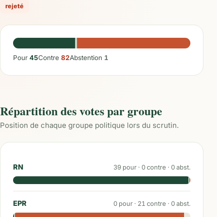
rejeté
Pour
45
Contre
82
Abstention
1
Répartition des votes par groupe
Position de chaque groupe politique lors du scrutin.
RN
39
pour ·
0
contre ·
0
abst.
EPR
0
pour ·
21
contre ·
0
abst.