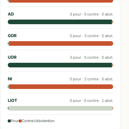
AD
3
pour ·
0
contre ·
0
abst.
GDR
0
pour ·
3
contre ·
0
abst.
UDR
3
pour ·
0
contre ·
0
abst.
NI
0
pour ·
2
contre ·
0
abst.
LIOT
0
pour ·
0
contre ·
1
abst.
Pour
Contre
Abstention