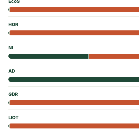
EcoS
HOR
NI
AD
GDR
LIOT