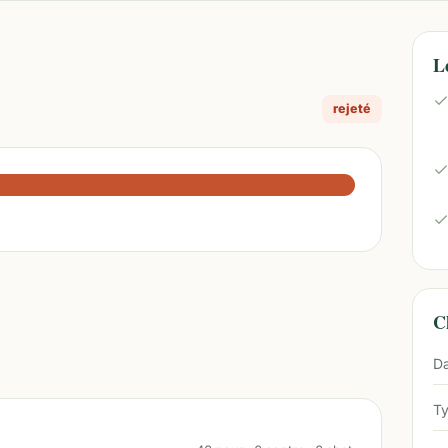
L
rejeté
Ch
Da
Ty