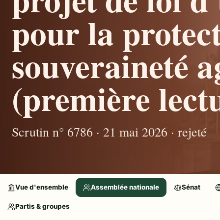
pour la protect
souveraineté a
(première lectu
Scrutin n° 6786 · 21 mai 2026 · rejeté
Vue d'ensemble
Assemblée nationale
Sénat
Partis & groupes