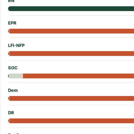
RN
EPR
LFI-NFP
SOC
Dem
DR