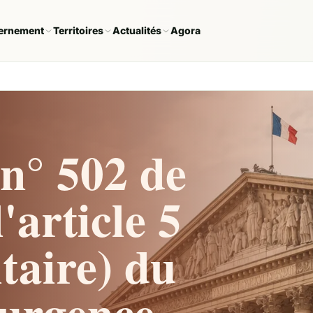
ernement
Territoires
Actualités
Agora
n° 502 de
'article 5
taire) du
'urgence