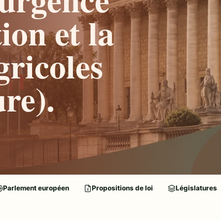
ion et la
gricoles
re).
Parlement européen
Propositions de loi
Législatures