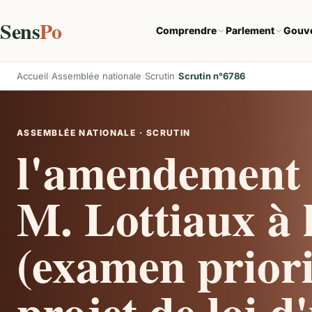
Sens
Po
Comprendre
Parlement
Gouv
Accueil
Assemblée nationale
Scrutin
Scrutin n°6786
ASSEMBLÉE NATIONALE · SCRUTIN
l'amendement 
M. Lottiaux à l
(examen priori
projet de loi d