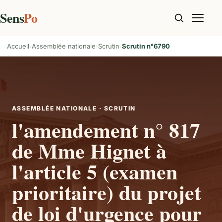
Sens
Po
Accueil
Assemblée nationale
Scrutin
Scrutin n°6790
ASSEMBLÉE NATIONALE · SCRUTIN
l'amendement n° 817
de Mme Hignet à
l'article 5 (examen
prioritaire) du projet
de loi d'urgence pour