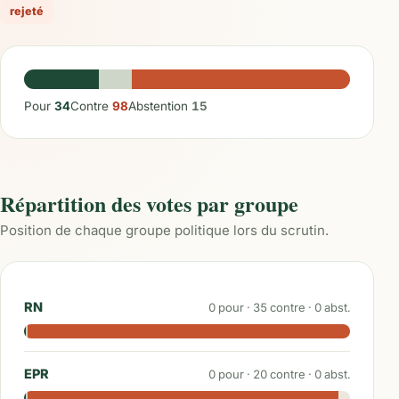
rejeté
Pour
34
Contre
98
Abstention
15
Répartition des votes par groupe
Position de chaque groupe politique lors du scrutin.
RN
0
pour ·
35
contre ·
0
abst.
EPR
0
pour ·
20
contre ·
0
abst.