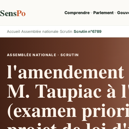
Sens
Po
Comprendre
Parlement
Gouv
Accueil
Assemblée nationale
Scrutin
Scrutin n°6789
ASSEMBLÉE NATIONALE · SCRUTIN
l'amendement 
M. Taupiac à l'
(examen priori
projet de loi d