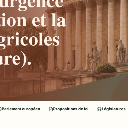
ion et la
gricoles
re).
Parlement européen
Propositions de loi
Législatures