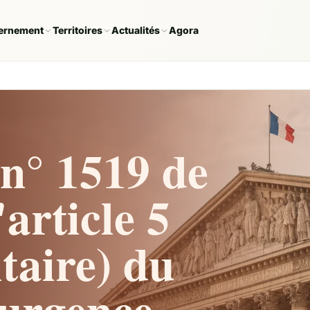
ernement
Territoires
Actualités
Agora
n° 1519 de
article 5
taire) du
'urgence