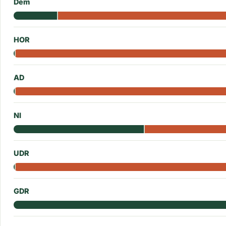
Dem
HOR
AD
NI
UDR
GDR