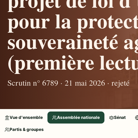
pour la protect
souveraineté a
(première lectu
Scrutin n° 6789 · 21 mai 2026 · rejeté
Vue d'ensemble
Assemblée nationale
Sénat
Partis & groupes