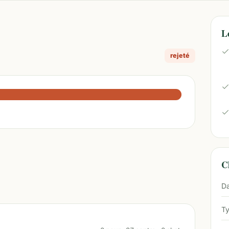
L
rejeté
Ch
Da
Ty