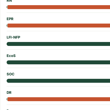
RN
EPR
LFI-NFP
EcoS
SOC
DR