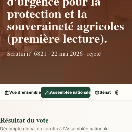
d'urgence pour la
protection et la
souveraineté agricoles
(première lecture).
Scrutin n° 6821 · 22 mai 2026 · rejeté
Vue d'ensemble
Assemblée nationale
Sénat
Parle
Résultat du vote
Décompte global du scrutin à l'Assemblée nationale.