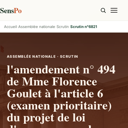
Sens
Po
Accueil
Assemblée nationale
Scrutin
Scrutin n°6821
ASSEMBLÉE NATIONALE · SCRUTIN
l'amendement n° 494
de Mme Florence
Goulet à l'article 6
(examen prioritaire)
du projet de loi