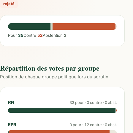
rejeté
Pour
35
Contre
52
Abstention
2
Répartition des votes par groupe
Position de chaque groupe politique lors du scrutin.
RN
33
pour ·
0
contre ·
0
abst.
EPR
0
pour ·
12
contre ·
0
abst.