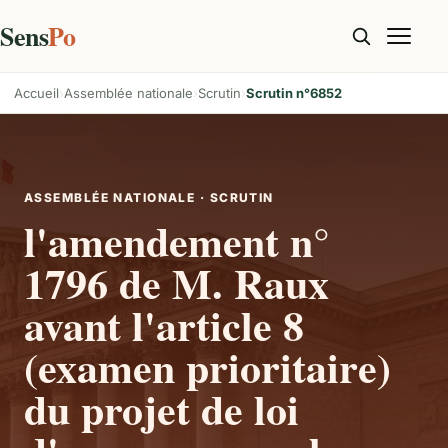
Sens
Po
Accueil
Assemblée nationale
Scrutin
Scrutin n°6852
ASSEMBLÉE NATIONALE · SCRUTIN
l'amendement n°
1796 de M. Raux
avant l'article 8
(examen prioritaire)
du projet de loi