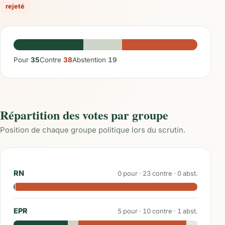
rejeté
Pour
35
Contre
38
Abstention
19
Répartition des votes par groupe
Position de chaque groupe politique lors du scrutin.
RN
0
pour ·
23
contre ·
0
abst.
EPR
5
pour ·
10
contre ·
1
abst.