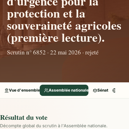
d'urgence pour la
protection et la
souveraineté agricoles
(première lecture).
Scrutin n° 6852 · 22 mai 2026 · rejeté
Vue d'ensemble
Assemblée nationale
Sénat
Parle
Résultat du vote
Décompte global du scrutin à l'Assemblée nationale.